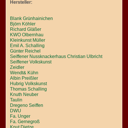
Hersteller:
Blank Grünhainichen
Björn Köhler
Richard Gläßer
KWO Olbernhau
Kleinkunst Müller
Emil A. Schalling
Günter Reichel
Seiffener Nussknackerhaus Christian Ulbricht
Seiffener Volkskunst
Zeidler
Wendt& Kühn
Albin Preißler
Hubrig Volkskunst
Thomas Schalling
Knuth Neuber
Taulin
Dregeno Seiffen
DWU
Fa. Unger
Fa. Gernegroß
Knut Dietze